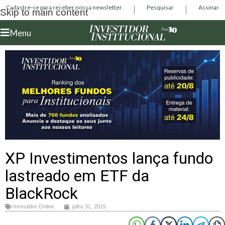
Cadastre-se para receber nossa newsletter
Pesquisar
Assinar
Skip to main content
Menu
XP Investimentos lança fundo
lastreado em ETF da
BlackRock
Investidor Online
julho 31, 2015