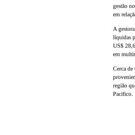
gestão no
em relaçã
A gestora
líquidas 
US$ 28,6
em multi
Cerca de 
provenien
região q
Pacífico.