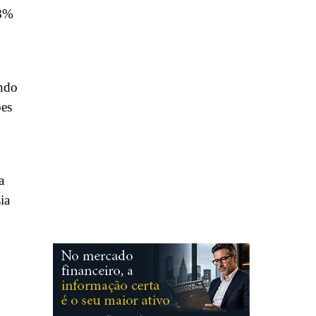
 8%
endo
ões
a
ia