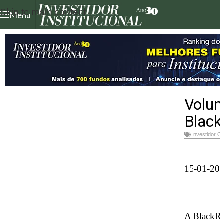
Skip to main content
Menu
Volum
Blac
Investidor 
15-01-2
A BlackR