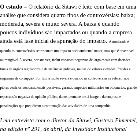
O estudo –
O relatório da Sitawi é feito com base em uma
análise que considera quatro tipos de controvérsias: baixa;
moderada, severa e muito severa. A baixa é quando
poucos indivíduos são impactados ou quando a empresa
ainda está fase inicial de apuração do impacto.
A moderada é
quando as controvérsias representam um impacto socioambiental maior, mas que é reversível
ou mitigável. A severa, por sua vez, inclui impactos negativos de larga escala com decisões
finais de órgãos reguladores e de instâncias judiciais, multas de valores elevados, fraudes e
esquemas de corrupção. Por fim, a muito severa é quando as controvérsias se referem aos
piores cenários socioambientais possíveis, gerando impactos milionários ou bilionários, grande
repercussão negativa da opinião pública, danos permanentes à imagem da empresa e
penalizações que prejudicam a continuação das atividades de uma companhia.
Leia entrevista com o diretor da Sitawi, Gustavo Pimentel,
na edição nº 291, de abril, da Investidor Institucional