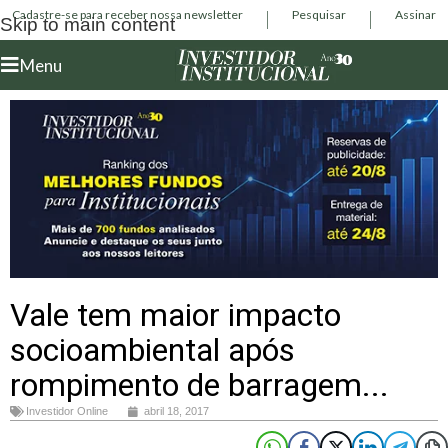
Cadastre-se para receber nossa newsletter
Pesquisar
Assinar
Skip to main content
Menu
Vale tem maior impacto
socioambiental após
rompimento de barragem...
Investidor Online
abril 18, 2017