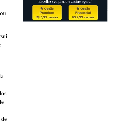
 ou
sui
r
da
dos
de
 de