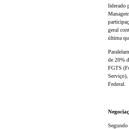
liderado 
Manageme
participa
geral co
última qua
Paralelam
de 20% do
FGTS (Fu
Serviço),
Federal.
Negocia
Segundo a