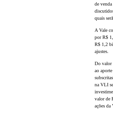
de venda 
discutido
quais ser
A Vale co
por R$ 1
R$ 1,2 bi
ajustes.
Do valor 
ao aporte
subscrita
na VLI se
investime
valor de 
ações da 