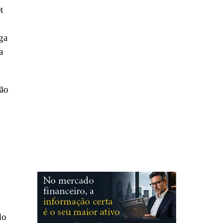
t
ga
a
ção
do