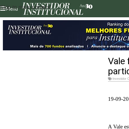
Skip to main content
Menu
Vale 
parti
Investidor 
19-09-20
A Vale es