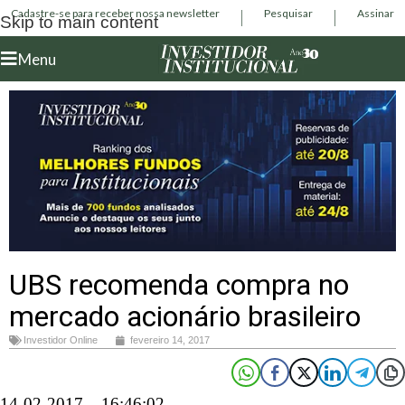
Cadastre-se para receber nossa newsletter
Pesquisar
Assinar
Skip to main content
Menu
UBS recomenda compra no
mercado acionário brasileiro
Investidor Online
fevereiro 14, 2017
14-02-2017 – 16:46:02