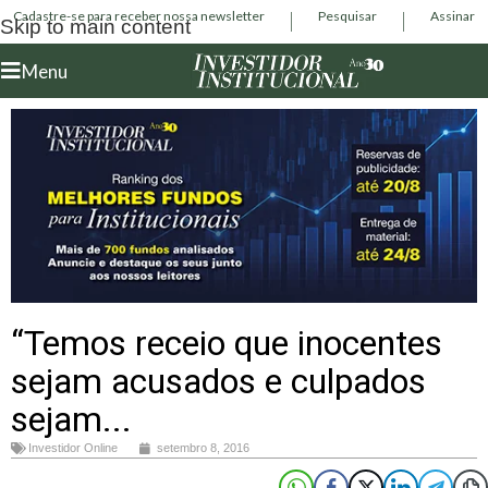
Cadastre-se para receber nossa newsletter
Pesquisar
Assinar
Skip to main content
Menu
“Temos receio que inocentes
sejam acusados e culpados
sejam...
Investidor Online
setembro 8, 2016