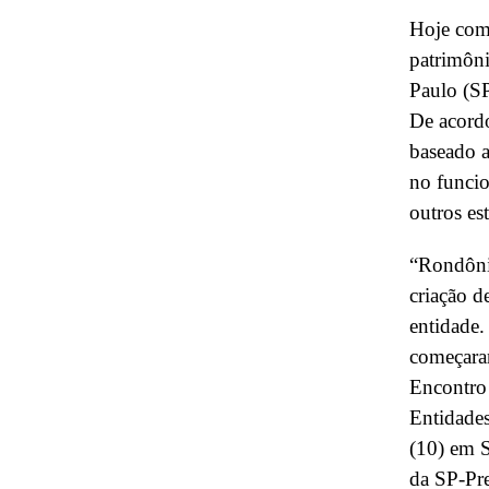
Hoje com 
patrimôn
Paulo (SP
De acordo
baseado a
no funcio
outros es
“Rondônia
criação d
entidade.
começaram
Encontro 
Entidades
(10) em S
da SP-Pre