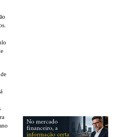
São
os.
ulo
de
 de
já
s
ra
lano