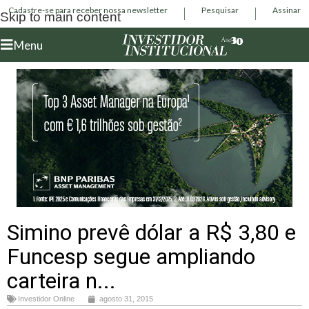
Cadastre-se para receber nossa newsletter
Pesquisar
Assinar
Skip to main content
Menu
Simino prevê dólar a R$ 3,80 e
Funcesp segue ampliando
carteira n...
Investidor Online
agosto 31, 2015