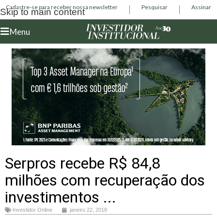
Cadastre-se para receber nossa newsletter
Pesquisar
Assinar
Skip to main content
Menu
Serpros recebe R$ 84,8
milhões com recuperação dos
investimentos ...
Investidor Online
janeiro 22, 2018