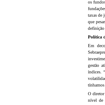
os fundos
fundaçõe
taxas de 
que pesar
definição
Política 
Em deco
Sebraepr
investime
gestão a
índices.
volatilid
tínhamos 
O diretor
nível de 