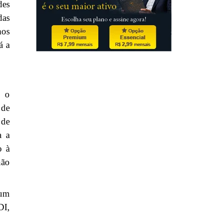
des
das
mos
á a
, o
 de
 de
a a
o à
não
 um
DI,