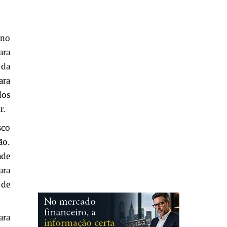
 no
ara
 da
ara
dos
r.
sco
ão.
ade
ara
 de
ara