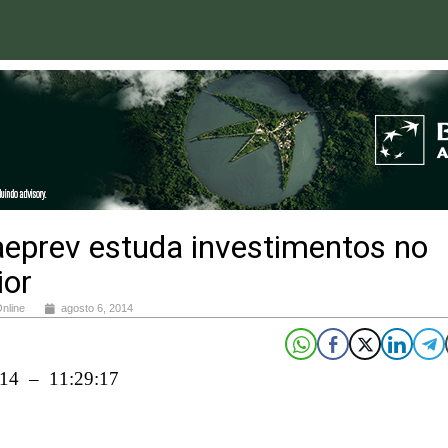
aeprev estuda investimentos no
ior
Online
agosto 6, 2014
014 – 11:29:17