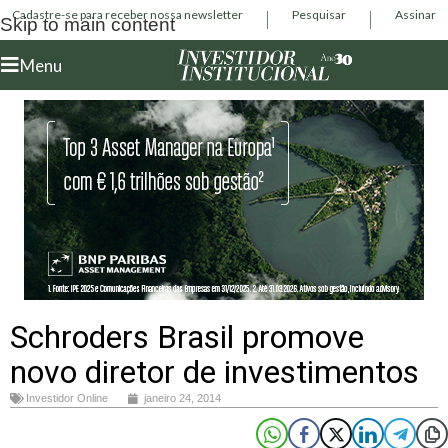
Cadastre-se para receber nossa newsletter
Pesquisar
Assinar
Skip to main content
Menu
Schroders Brasil promove
novo diretor de investimentos
Investidor Online
janeiro 24, 2014