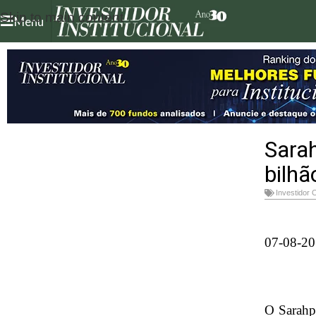
Skip to main content
Menu
Sarah
bilhã
Investidor 
07-08-2
O Sarahpr