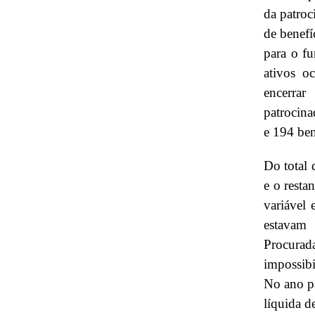
da patroc
de benefí
para o fu
ativos o
encerrar
patrocina
e 194 ben
Do total 
e o resta
variável 
estavam 
Procurad
impossibi
No ano pa
líquida d