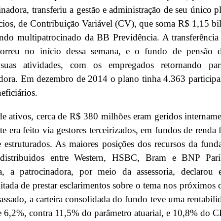
inadora, transferiu a gestão e administração de seu único p
cios, de Contribuição Variável (CV), que soma R$ 1,15 bi
ndo multipatrocinado da BB Previdência. A transferência
correu no início dessa semana, e o fundo de pensão 
 suas atividades, com os empregados retornando pa
dora. Em dezembro de 2014 o plano tinha 4.363 participa
eficiários.
de ativos, cerca de R$ 380 milhões eram geridos intername
nte era feito via gestores terceirizados, em fundos de renda f
e estruturados. As maiores posições dos recursos da fund
distribuidos entre Western, HSBC, Bram e BNP Pari
a, a patrocinadora, por meio da assessoria, declarou e
itada de prestar esclarimentos sobre o tema nos próximos d
ssado, a carteira consolidada do fundo teve uma rentabili
e 6,2%, contra 11,5% do parâmetro atuarial, e 10,8% do C