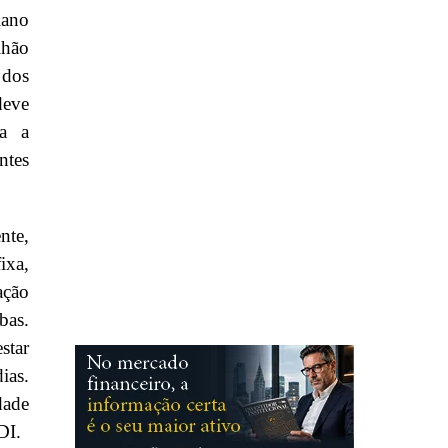
lano
lhão
 dos
deve
ra a
ntes
nte,
ixa,
ação
bas.
star
ias.
dade
DI.