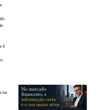
ar
 do
de
a é
io
a na