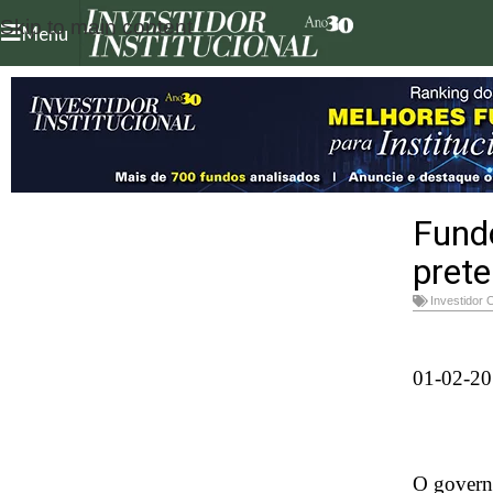
Skip to main content
Menu
Fund
prete
Investidor 
01-02-20
O govern