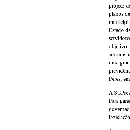
projeto d
planos de
municípi
Estado de
servidor
objetivo 
administr
uma grand
previdênc
Peres, em
A SCPrev 
Para gara
governad
legislaçã