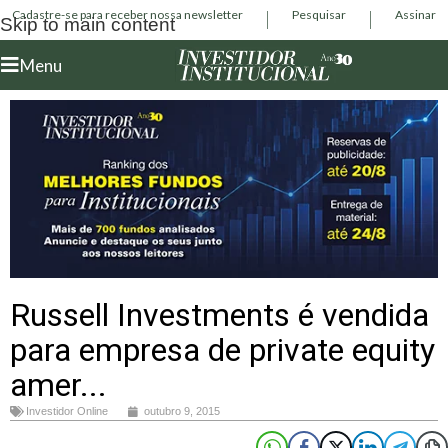
Cadastre-se para receber nossa newsletter
Pesquisar
Assinar
Skip to main content
Menu
Russell Investments é vendida
para empresa de private equity
amer...
Investidor Online
outubro 9, 2015