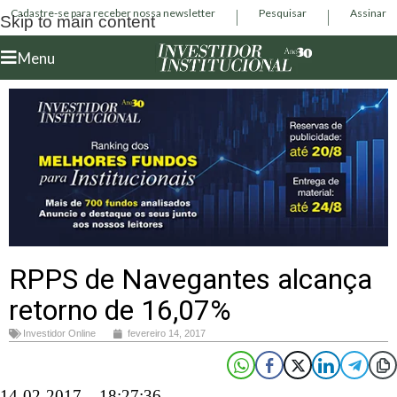
Cadastre-se para receber nossa newsletter
Pesquisar
Assinar
Skip to main content
Menu
RPPS de Navegantes alcança
retorno de 16,07%
Investidor Online
fevereiro 14, 2017
14-02-2017 – 18:27:36