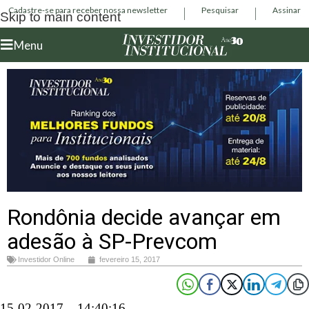
Cadastre-se para receber nossa newsletter
Pesquisar
Assinar
Skip to main content
Menu
Rondônia decide avançar em
adesão à SP-Prevcom
Investidor Online
fevereiro 15, 2017
15-02-2017 – 14:40:16