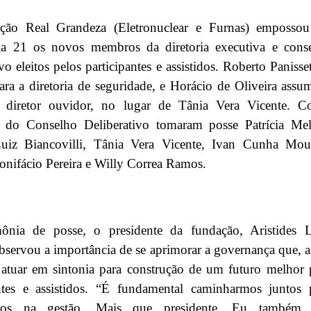
ão Real Grandeza (Eletronuclear e Furnas) emposso
ia 21 os novos membros da diretoria executiva e cons
ivo eleitos pelos participantes e assistidos. Roberto Panisset
para a diretoria de seguridade, e Horácio de Oliveira assu
 diretor ouvidor, no lugar de Tânia Vera Vicente. 
do Conselho Deliberativo tomaram posse Patrícia Me
uiz Biancovilli, Tânia Vera Vicente, Ivan Cunha Mou
nifácio Pereira e Willy Correa Ramos.
ônia de posse, o presidente da fundação, Aristides L
bservou a importância de se aprimorar a governança que, a
 atuar em sintonia para construção de um futuro melhor 
antes e assistidos. “É fundamental caminharmos juntos 
mos na gestão. Mais que presidente. Eu também 