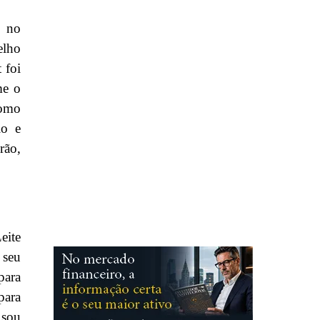
u no
elho
 foi
me o
Como
lo e
rão,
eite
 seu
para
para
sou