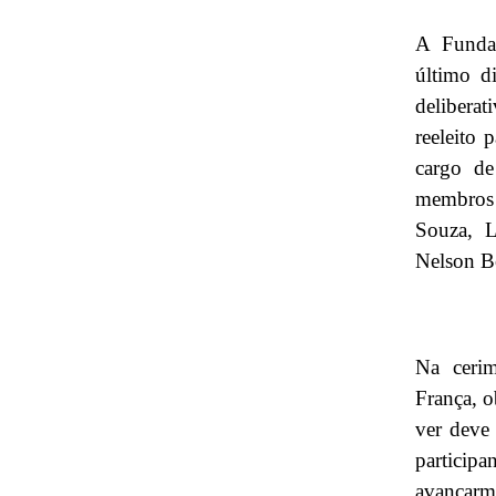
A Fundaç
último d
deliberat
reeleito 
cargo de
membros 
Souza, L
Nelson Bo
Na cerim
França, o
ver deve
particip
avançar