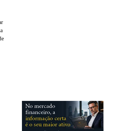
ar
ia
de