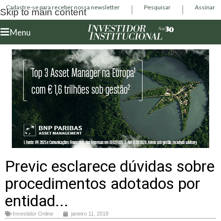
Cadastre-se para receber nossa newsletter
Pesquisar
Assinar
Skip to main content
Menu
Previc esclarece dúvidas sobre
procedimentos adotados por
entidad...
Investidor Online
janeiro 11, 2018