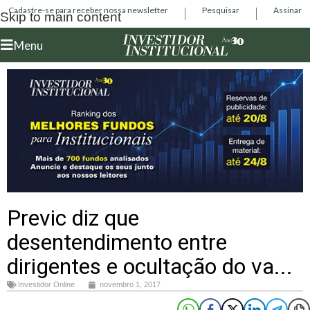
Cadastre-se para receber nossa newsletter
Pesquisar
Assinar
Skip to main content
Menu
Previc diz que
desentendimento entre
dirigentes e ocultação do va...
Investidor Online
novembro 1, 2017