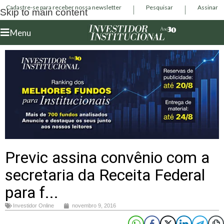
Cadastre-se para receber nossa newsletter
Pesquisar
Assinar
Skip to main content
Menu
Previc assina convênio com a
secretaria da Receita Federal
para f...
Investidor Online
novembro 9, 2016