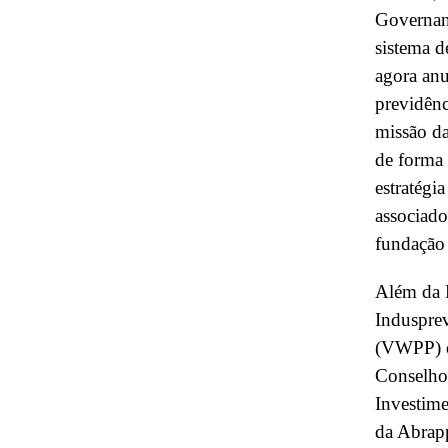
Governanç
sistema d
agora anu
previdênc
missão da
de forma 
estratégi
associado
fundação
Além da P
Induspre
(VWPP) e 
Conselho
Investime
da Abrapp