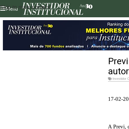
Skip to main content
Menu
Previ
auto
Investidor 
17-02-20
A Previ,