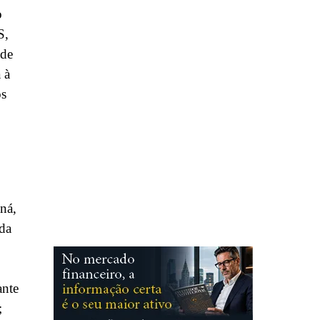
o
S,
 de
 à
os
ná,
da
ante
;