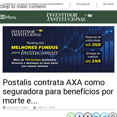
Cadastre-se para receber nossa newsletter
Pesquisar
Assinar
Skip to main content
Menu
Postalis contrata AXA como
seguradora para benefícios por
morte e...
Investidor Online
julho 21, 2016