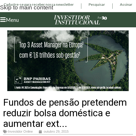
Cadastre-se para receber nossa newsletter
Pesquisar
Assinar
Skip to main content
Menu
Fundos de pensão pretendem
reduzir bolsa doméstica e
aumentar ext...
Investidor Online
outubro 29, 2015