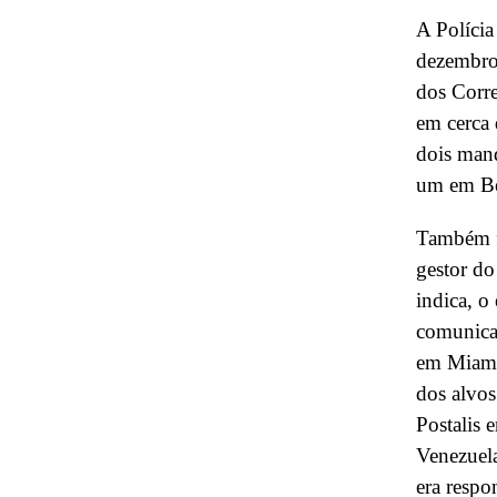
A Polícia
dezembro,
dos Corre
em cerca 
dois mand
um em Be
Também f
gestor do
indica, o
comunicad
em Miami
dos alvos
Postalis 
Venezuela
era resp