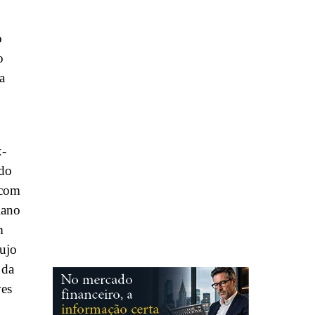
o
o
a
x-
udo
 com
iano
m
cujo
 da
ves