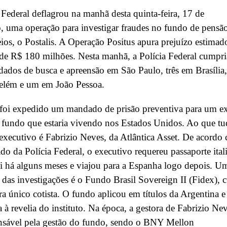
 Federal deflagrou na manhã desta quinta-feira, 17 de
 uma operação para investigar fraudes no fundo de pensã
ios, o Postalis. A Operação Positus apura prejuízo estimad
de R$ 180 milhões. Nesta manhã, a Polícia Federal cumpri
ados de busca e apreensão em São Paulo, três em Brasília,
lém e um em João Pessoa.
oi expedido um mandado de prisão preventiva para um e
 fundo que estaria vivendo nos Estados Unidos. Ao que t
 executivo é Fabrizio Neves, da Atlântica Asset. De acordo
o da Polícia Federal, o executivo requereu passaporte ital
 há alguns meses e viajou para a Espanha logo depois. U
 das investigações é o Fundo Brasil Sovereign II (Fidex), 
era único cotista. O fundo aplicou em títulos da Argentina e
 à revelia do instituto. Na época, a gestora de Fabrizio Ne
onsável pela gestão do fundo, sendo o BNY Mellon