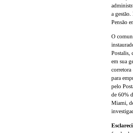
administ
a gestão
Pensão e
O comunic
instaurad
Postalis,
em sua ge
corretora
para empr
pelo Post
de 60% d
Miami, d
investig
Esclarec