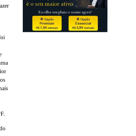
azer
foi
e
 uma
ior
dos
mais
F.
 do