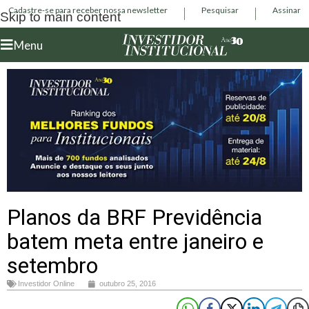
Cadastre-se para receber nossa newsletter
Pesquisar
Assinar
Skip to main content
Menu
Planos da BRF Previdência
batem meta entre janeiro e
setembro
Investidor Online
outubro 25, 2016