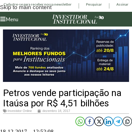
Cadastre-se para receber nossa newsletter
Pesquisar
Assinar
Skip to main content
Menu
Petros vende participação na
Itaúsa por R$ 4,51 bilhões
Investidor Online
dezembro 18, 2017
18-12-2017 – 12:52:08