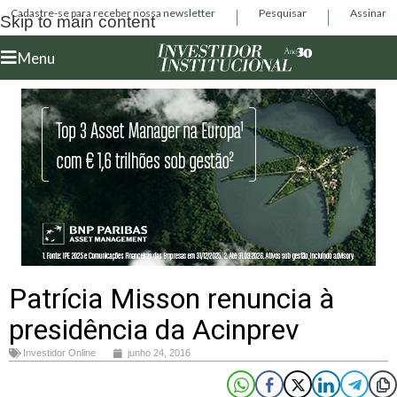
Cadastre-se para receber nossa newsletter
Pesquisar
Assinar
Skip to main content
Menu
Patrícia Misson renuncia à
presidência da Acinprev
Investidor Online
junho 24, 2016