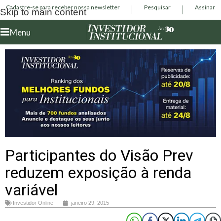
Cadastre-se para receber nossa newsletter
Pesquisar
Assinar
Skip to main content
Menu
Participantes do Visão Prev
reduzem exposição à renda
variável
Investidor Online
janeiro 29, 2015