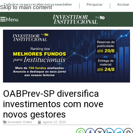
Cadastre-se para receber nossa newsletter
Pesquisar
Assinar
Skip to main content
Menu
OABPrev-SP diversifica
investimentos com nove
novos gestores
Investidor Online
agosto 12, 2015