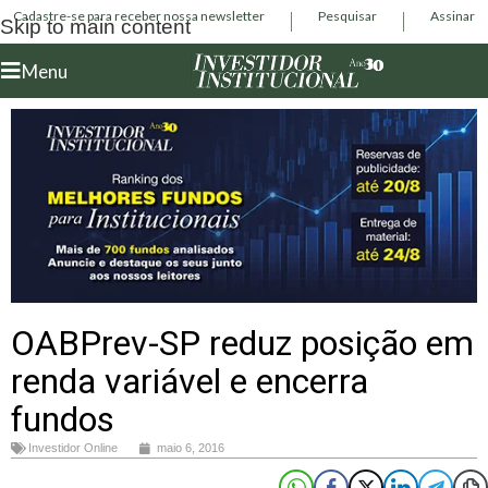
Cadastre-se para receber nossa newsletter
Pesquisar
Assinar
Skip to main content
Menu
OABPrev-SP reduz posição em
renda variável e encerra
fundos
Investidor Online
maio 6, 2016