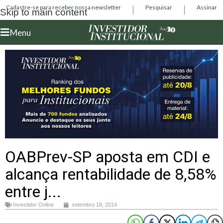
Cadastre-se para receber nossa newsletter
Pesquisar
Assinar
Skip to main content
Menu
OABPrev-SP aposta em CDI e
alcança rentabilidade de 8,58%
entre j...
Investidor Online
setembro 18, 2014