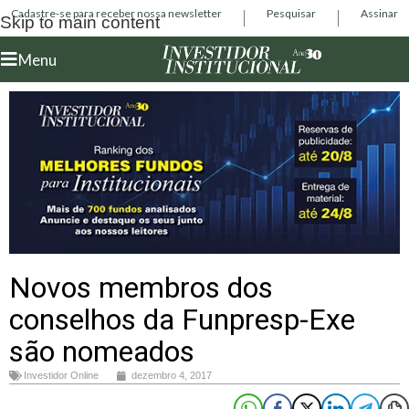
Cadastre-se para receber nossa newsletter
Pesquisar
Assinar
Skip to main content
Menu
Novos membros dos
conselhos da Funpresp-Exe
são nomeados
Investidor Online
dezembro 4, 2017