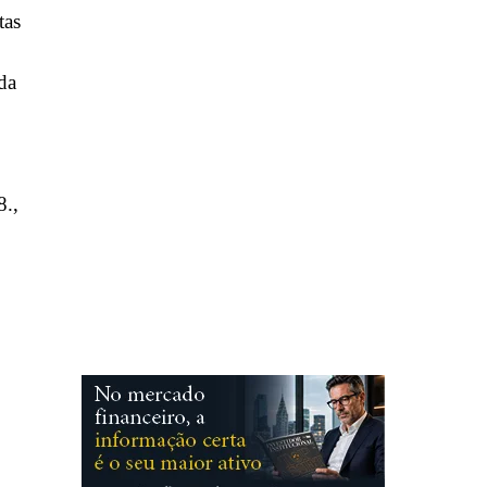
tas
da
8.,