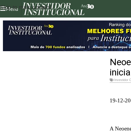
Skip to main content
Menu
Neoen
inici
Investidor 
19-12-20
A Neoener