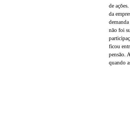
de ações.
da empres
demanda d
não foi s
participa
ficou en
pensão. A
quando as