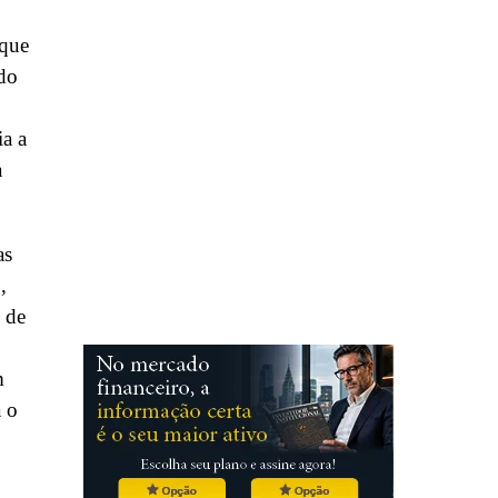
 que
 do
ia a
a
as
,
 de
m
a o