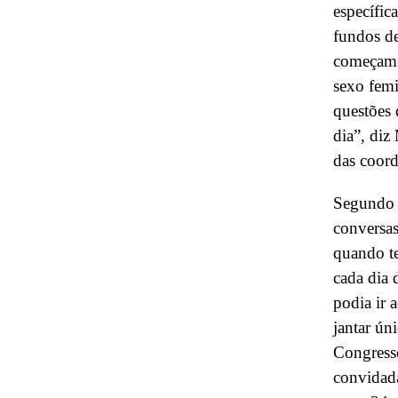
específic
fundos de
começam a
sexo femi
questões 
dia”, diz
das coord
Segundo M
conversas
quando te
cada dia 
podia ir 
jantar ún
Congresso
convidada