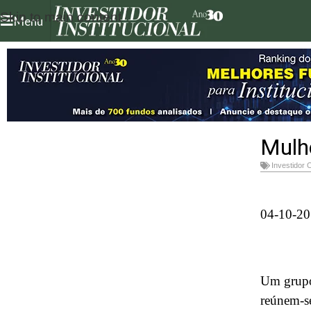
Skip to main content
Menu
Mulh
Investidor 
04-10-20
Um grupo
reúnem-se