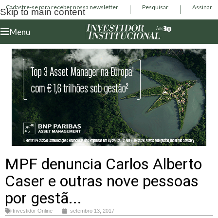
Cadastre-se para receber nossa newsletter
Pesquisar
Assinar
Skip to main content
Menu
MPF denuncia Carlos Alberto
Caser e outras nove pessoas
por gestã...
Investidor Online
setembro 13, 2017