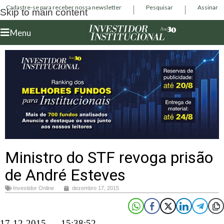
Cadastre-se para receber nossa newsletter
Pesquisar
Assinar
Skip to main content
Menu
Ministro do STF revoga prisão
de André Esteves
Investidor Online
dezembro 17, 2015
17-12-2015 – 15:38:52