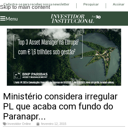
Cadastre-se para receber nossa newsletter
Pesquisar
Assinar
Skip to main content
Menu
Ministério considera irregular
PL que acaba com fundo do
Paranapr...
Investidor Online
fevereiro 12, 2015