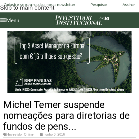
Cadastre-se para receber nossa newsletter
Pesquisar
Assinar
Skip to main content
Menu
Michel Temer suspende
nomeações para diretorias de
fundos de pens...
Investidor Online
junho 6, 2016