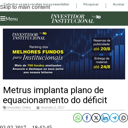
Cadastre-se para receber nossa newsletter
Pesquisar
Assinar
Skip to main content
Menu
Metrus implanta plano de
equacionamento do déficit
Investidor Online
fevereiro 2, 2017
02-02-2017 – 18:42:45