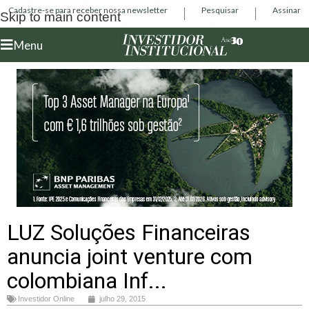
Cadastre-se para receber nossa newsletter
Pesquisar
Assinar
Skip to main content
Menu
LUZ Soluções Financeiras
anuncia joint venture com
colombiana Inf...
Investidor Online
julho 29, 2015