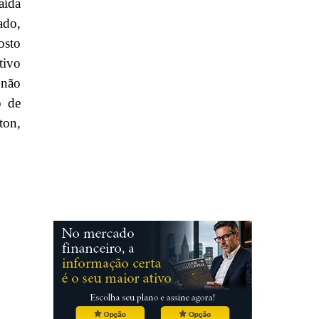
aída
ado,
osto
tivo
 não
o de
ton,