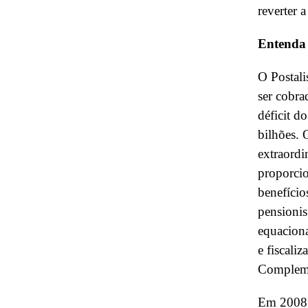
reverter a
Entenda 
O Postali
ser cobra
déficit d
bilhões. 
extraordi
proporcio
benefício
pensionis
equaciona
e fiscali
Compleme
Em 2008, 