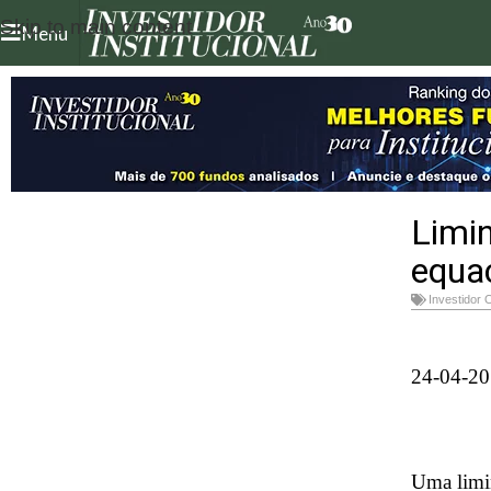
Skip to main content
Menu
Limi
equac
Investidor 
24-04-2
Uma limin