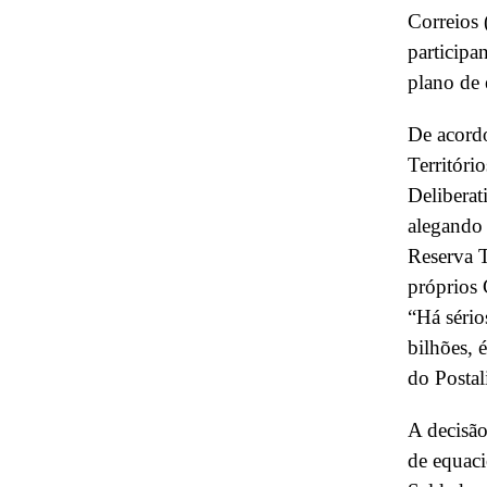
Correios 
participa
plano de 
De acordo
Territóri
Deliberat
alegando
Reserva T
próprios 
“Há sério
bilhões, 
do Postali
A decisão
de equac