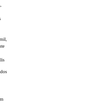
,
s
mil,
nte
lis
ados
om