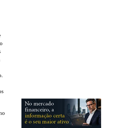
e
ho
s
a
o.
os
ano