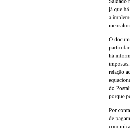
Saldado n
já que há
a impleme
mensalme
O documen
particula
há inform
impostas.
relação ao
equacion
do Postal
porque po
Por conta
de pagame
comunicad