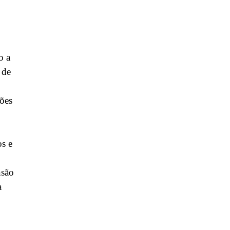
o a
 de
ções
os e
nsão
a