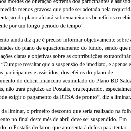
os moldes de oneração extrema dos participantes e assistid
 medida menos gravosa que pode ser adotada pela requerid
ntação do plano afetará sobremaneira os benefícios recebi
nte por um longo período de tempo”.
to ainda diz que é preciso informar objetivamente sobre 
ridades do plano de equacionamento do fundo, sendo que 
ações claras e objetivas sobre as contribuições extraordinár
 “Cumpre ressaltar que a suspensão de imediato, e apenas 
s participantes e assistidos, dos efeitos do plano de
amento do déficit financeiro acumulado do Plano BD Sald
is, não trará prejuízo ao Postalis, ora requerido, especialme
de exigir o pagamento da RTSA de pronto”, diz a liminar
 da liminar, o primeiro desconto que seria realizado na fol
nto no final deste mês de abril deve ser suspendido. Em
o, o Postalis declarou que apresentará defesa para tentar