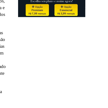
os,
a e
dos
as
não
ias
em
ado
nte
.
ha