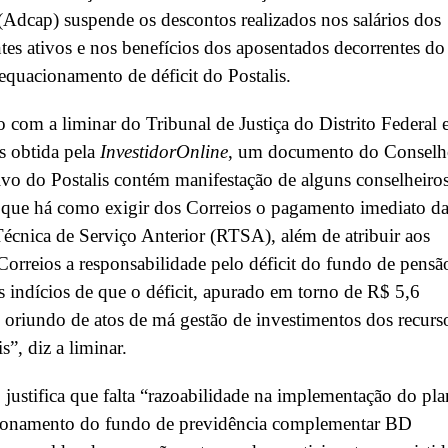
(Adcap) suspende os descontos realizados nos salários dos
ntes ativos e nos benefícios dos aposentados decorrentes do
equacionamento de déficit do Postalis.
 com a liminar do Tribunal de Justiça do Distrito Federal 
os obtida pela
InvestidorOnline
, um documento do Consel
ivo do Postalis contém manifestação de alguns conselheiro
 que há como exigir dos Correios o pagamento imediato d
écnica de Serviço Anterior (RTSA), além de atribuir aos
Correios a responsabilidade pelo déficit do fundo de pensã
s indícios de que o déficit, apurado em torno de R$ 5,6
é oriundo de atos de má gestão de investimentos dos recurs
s”, diz a liminar.
 justifica que falta “razoabilidade na implementação do pl
ionamento do fundo de previdência complementar BD