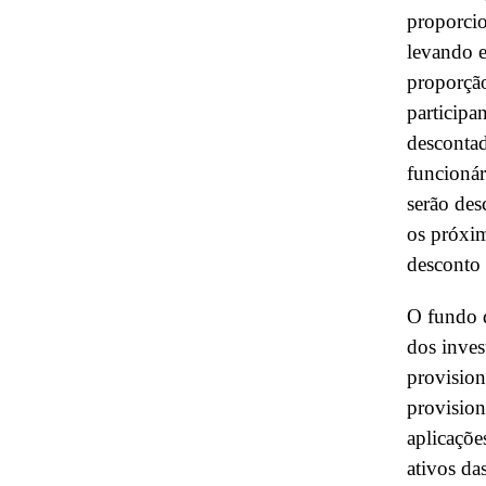
proporcio
levando e
proporção
participan
descontad
funcionár
serão des
os próxim
desconto 
O fundo d
dos inves
provision
provision
aplicaçõe
ativos da