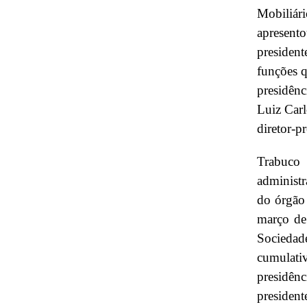
Mobiliár
apresento
presiden
funções q
presidênc
Luiz Carl
diretor-p
Trabuco
administr
do órgão 
março de 
Sociedade
cumulati
presidên
presiden