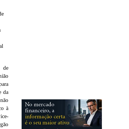
de
a
al
 de
nião
para
e da
 não
co à
ice-
rgão