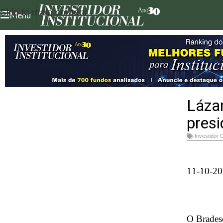
Skip to main content
Menu
Láza
presi
Investidor 
11-10-20
O Bradesc