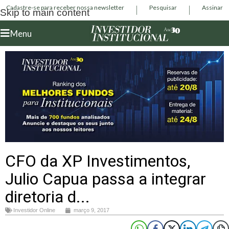
Cadastre-se para receber nossa newsletter
Pesquisar
Assinar
Skip to main content
Menu
CFO da XP Investimentos,
Julio Capua passa a integrar
diretoria d...
Investidor Online
março 9, 2017