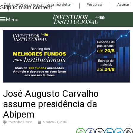
Cadastre-se para receber nossa newsletter
Pesquisar
Assinar
Skip to main content
Menu
José Augusto Carvalho
assume presidência da
Abipem
Investidor Online
outubro 21, 2016