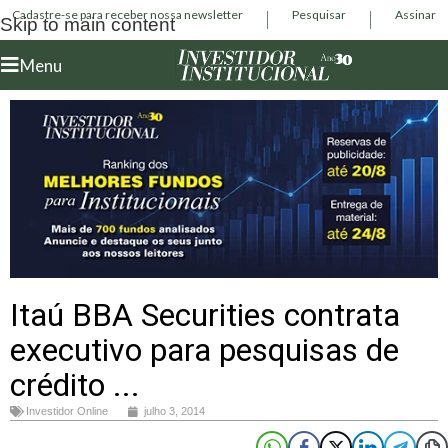
Cadastre-se para receber nossa newsletter
Pesquisar
Assinar
Skip to main content
Menu
Itaú BBA Securities contrata
executivo para pesquisas de
crédito ...
Investidor Online
julho 3, 2014