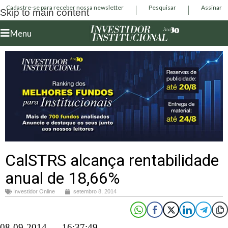
Cadastre-se para receber nossa newsletter
Pesquisar
Assinar
Skip to main content
Menu
CalSTRS alcança rentabilidade
anual de 18,66%
Investidor Online
setembro 8, 2014
08-09-2014 – 16:37:49