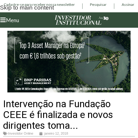
Cadastre-se para receber nossa newsletter
Pesquisar
Assinar
Skip to main content
Menu
Intervenção na Fundação
CEEE é finalizada e novos
dirigentes toma...
Investidor Online
janeiro 12, 2018