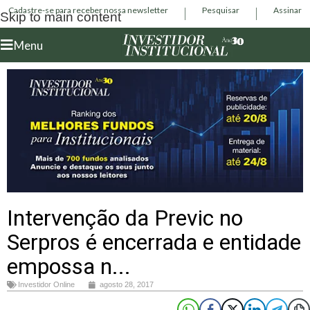
Cadastre-se para receber nossa newsletter
Pesquisar
Assinar
Skip to main content
Menu
Intervenção da Previc no
Serpros é encerrada e entidade
empossa n...
Investidor Online
agosto 28, 2017